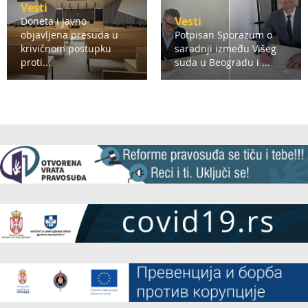
Vesti
Vesti
Doneta i javno
objavljena presuda u
Potpisan Sporazum o
krivičnom postupku
saradnji između Višeg
proti...
suda u Beogradu i ...