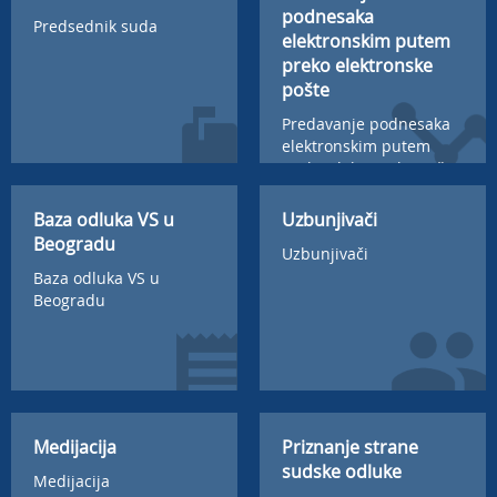
podnesaka
Predsednik suda
elektronskim putem
preko elektronske
pošte
Predavanje podnesaka
elektronskim putem
preko elektronske pošte
Baza odluka VS u
Uzbunjivači
Beogradu
Uzbunjivači
Baza odluka VS u
Beogradu
Medijacija
Priznanje strane
sudske odluke
Medijacija