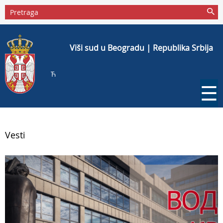
Viši sud u Beogradu | Republika Srbija
Ћ
☰
Vesti