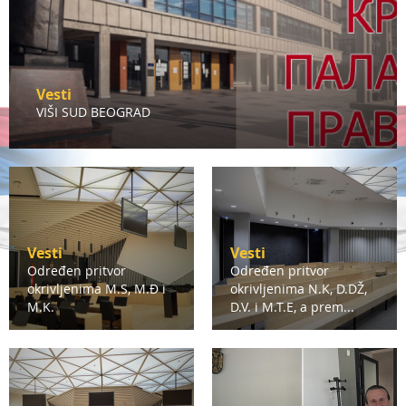
Vesti
VIŠI SUD BEOGRAD
Vesti
Vesti
Određen pritvor
Određen pritvor
okrivljenima M.S, M.Đ i
okrivljenima N.K, D.DŽ,
M.K.
D.V. i M.T.E, a prem...