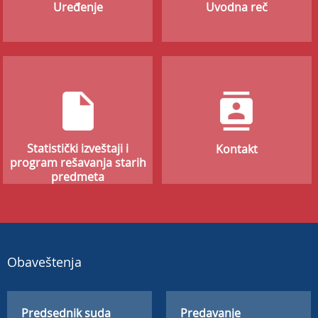
Uređenje
Uvodna reč
Statistički izveštaji i
Kontakt
program rešavanja starih
predmeta
Obaveštenja
Predsednik suda
Predavanje