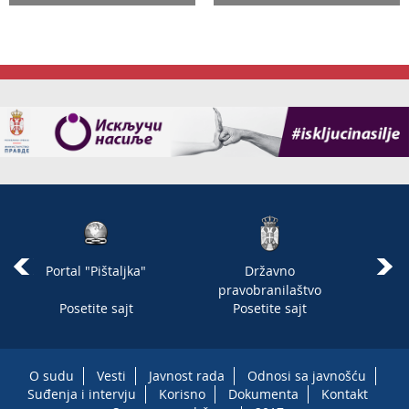
Portal "Pištaljka"
Državno
Re
pravobranilaštvo
Posetite sajt
Posetite sajt
O sudu
Vesti
Javnost rada
Odnosi sa javnošću
Suđenja i intervju
Korisno
Dokumenta
Kontakt