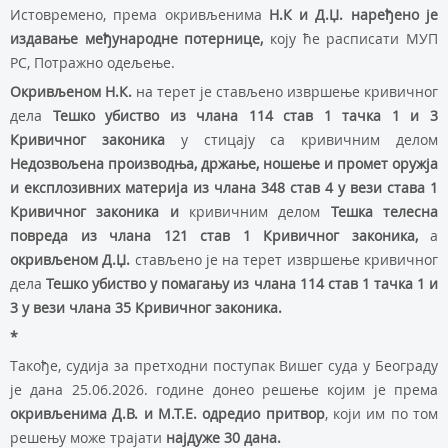
Истовремено, према окривљенима
Н.К и Д.Џ. наређено је
издавање међународне потернице,
коју ће расписати МУП
РС, Потражно одељење.
Окривљеном Н.К.
на терет је стављено извршење кривичног
дела
Тешко убиство из члана 114 став 1 тачка 1 и 3
Кривичног законика
у стицају са кривичним делом
Недозвољена производња, држање, ношење и промет оружја
и експлозивних материја из члана 348 став 4 у вези става 1
Кривичног законика и
кривичним делом
Тешка телесна
повреда из члана 121 став 1 Кривичног законика,
а
окривљеном
Д.Џ.
стављено
је на терет
извршење кривичног
дела
Тешко убиство у помагању из члана 114 став 1 тачка 1 и
3 у вези члана 35 Кривичног законика.
*
Такође, судија за претходни поступак Вишег суда у Београду
је дана 25.06.2026. године донео решење којим је према
окривљенима Д.В. и М.Т.Е.
одредио притвор
, који им по том
решењу може трајати
најдуже 30 дана.