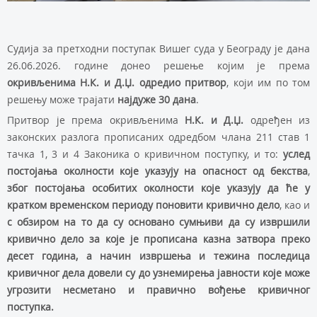
Судија за претходни поступак Вишег суда у Београду је дана
26.06.2026. године донео решење којим је према
окривљенима
Н.К. и Д.Џ.
одредио притвор
, који им по том
решењу може трајати
најдуже 30 дана
.
Притвор је према окривљенима
Н.К. и Д.Џ.
одређен из
законских разлога прописаних одредбом члана 211 став 1
тачка 1, 3 и 4 Законика о кривичном поступку, и то:
услед
постојања околности које указују на опасност од бекства
,
због постојања особитих околности које указују да ће у
кратком временском периоду поновити кривично дело
, као и
с обзиром на то да су основано сумњиви да су извршили
кривично дело за које је прописана казна затвора преко
десет година, а начин извршења и тежина последица
кривичног дела довели су до узнемирења јавности које може
угрозити несметано и правично вођење кривичног
поступка.