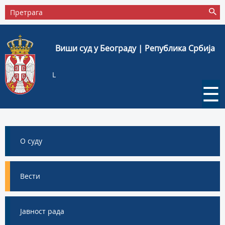
Виши суд у Београду | Република Србија
L
☰
О суду
Вести
Јавност рада