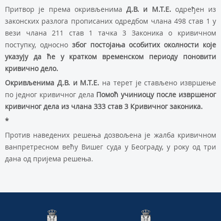
Притвор је према окривљенима
Д.В. и М.Т.Е.
одређен из
законских разлога прописаних одредбом члана 498 став 1 у
вези члана 211 став 1 тачка 3 Законика о кривичном
поступку, односно
због постојања особитих околности које
указују да ће у кратком временском периоду поновити
кривично дело.
Окривљенима Д.В. и М.Т.Е.
на терет је стављено извршење
по једног кривичног дела
Помоћ учиниоцу после извршеног
кривичног дела из члана 333 став 3 Кривичног законика.
*
Против наведених решења дозвољена је жалба кривичном
ванпретресном већу Вишег суда у Београду, у року од три
дана од пријема решења.