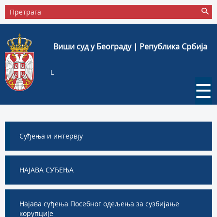
Виши суд у Београду | Република Србија
L
☰
Суђења и интервју
НАЈАВА СУЂЕЊА
Најава суђења Посебног одељења за сузбијање
корупције