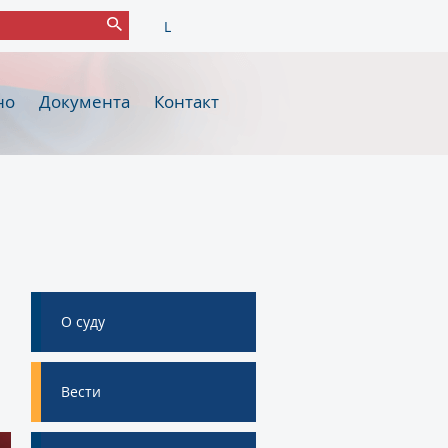
L
но
Документа
Контакт
О суду
Вести