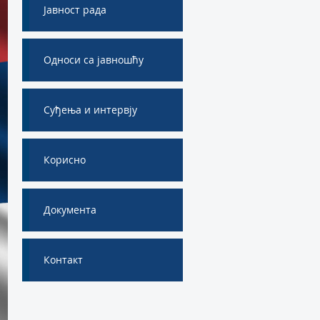
Јавност рада
Односи са јавношћу
Суђења и интервју
Корисно
Документа
Контакт