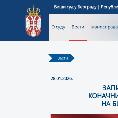
Виши суд у Београду | Републи
О суду
Вести
Јавност рада
Вести
28.01.2026.
ЗАП
КОНАЧНИ
НА Б