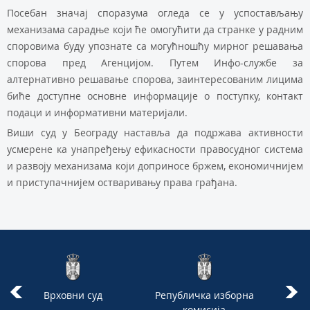
Посебан значај споразума огледа се у успостављању
механизама сарадње који ће омогућити да странке у радним
споровима буду упознате са могућношћу мирног решавања
спорова пред Агенцијом. Путем Инфо-службе за
алтернативно решавање спорова, заинтересованим лицима
биће доступне основне информације о поступку, контакт
подаци и информативни материјали.
Виши суд у Београду наставља да подржава активности
усмерене ка унапређењу ефикасности правосудног система
и развоју механизама који доприносе бржем, економичнијем
и приступачнијем остваривању права грађана.
Врховни суд
Републичка изборна
комисија
акад