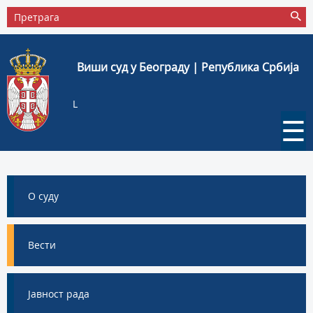
Виши суд у Београду | Република Србија
L
☰
О суду
Вести
Јавност рада