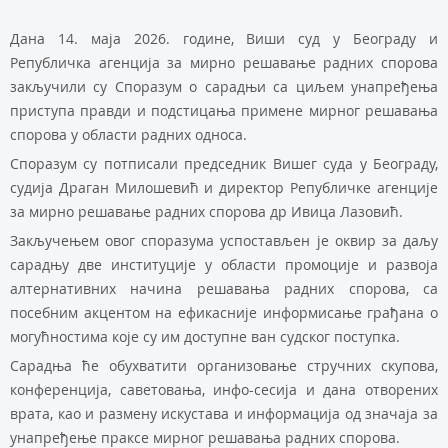
Дана 14. маја 2026. године, Виши суд у Београду и
Републичка агенција за мирно решавање радних спорова
закључили су Споразум о сарадњи са циљем унапређења
приступа правди и подстицања примене мирног решавања
спорова у области радних односа.
Споразум су потписали председник Вишег суда у Београду,
судија Драган Милошевић и директор Републичке агенције
за мирно решавање радних спорова др Ивица Лазовић.
Закључењем овог споразума успостављен је оквир за даљу
сарадњу две институције у области промоције и развоја
алтернативних начина решавања радних спорова, са
посебним акцентом на ефикасније информисање грађана о
могућностима које су им доступне ван судског поступка.
Сарадња ће обухватити организовање стручних скупова,
конференција, саветовања, инфо-сесија и дана отворених
врата, као и размену искустава и информација од значаја за
унапређење праксе мирног решавања радних спорова.