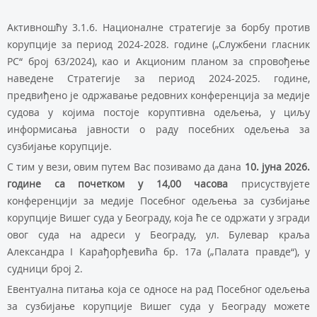
Aктивношћу 3.1.6. Националне стратегије за борбу против
корупције за период 2024-2028. године („Службени гласник
РС“ број 63/2024), као и Акционим планом за спровођење
наведене Стратегије за период 2024-2025. године,
предвиђено је одржавање редовних конференција за медије
судова у којима постоје коруптивна одељења, у циљу
информисања јавности о раду посебних одељења за
сузбијање корупције.
С тим у вези, овим путем Вас позивамо да дана
10. јуна 2026.
године са почетком у 14,00 часова
присуствујете
конференцији за медије Посебног одељења за сузбијање
корупције Вишег суда у Београду, која ће се одржати у згради
овог суда на адреси у Београду, ул. Булевар краља
Александра I Карађорђевића бр. 17а („Палата правде“), у
судници број 2.
Евентуална питања која се односе на рад Посебног одељења
за сузбијање корупције Вишег суда у Београду можете