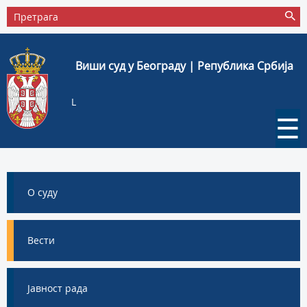
Виши суд у Београду | Република Србија
L
☰
О суду
Вести
Јавност рада