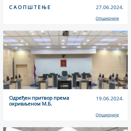
С А О П Ш Т Е Њ Е
27.06.2024.
Опширније
Одређен притвор према
19.06.2024.
окривљеном М.Б.
Опширније