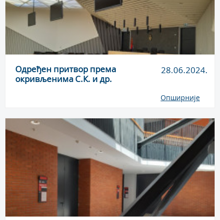
Одређен притвор према
28.06.2024.
окривљенима С.К. и др.
Опширније