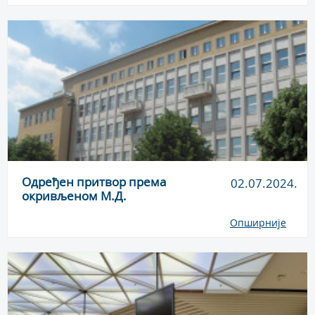
Одређен притвор према
02.07.2024.
окривљеном M.Д.
Опширније