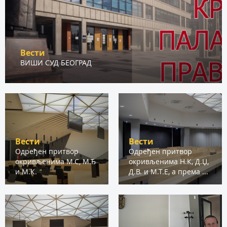
Вести
ВИШИ СУД БЕОГРАД
Вести
Вести
Одређен притвор
Одређен притвор
окривљенима М.С, М.Ђ
окривљенима Н.К, Д.Џ,
и М.К.
Д.В. и М.Т.Е, а према ...