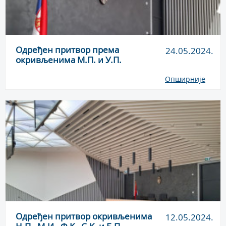
Одређен притвор према
24.05.2024.
окривљенима М.П. и У.П.
Опширније
Одређен притвор окривљенима
12.05.2024.