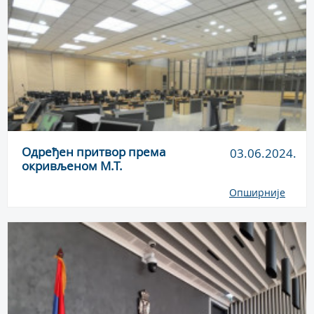
Одређен притвор према
03.06.2024.
окривљеном М.Т.
Опширније