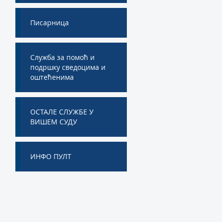
Писарница
Служба за помоћ и
подршку сведоцима и
оштећенима
ОСТАЛЕ СЛУЖБЕ У
ВИШЕМ СУДУ
ИНФО ПУЛТ