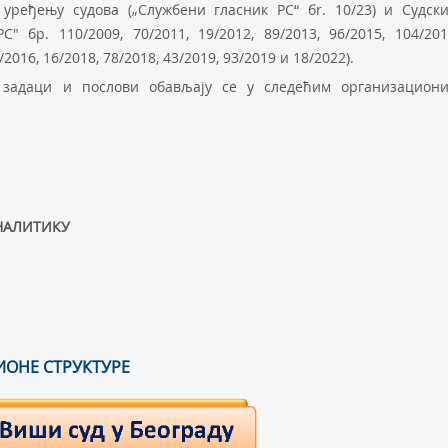
o урeђeњу судoвa („Службени гласник РС“ бr. 10/23) и Судск
" бр. 110/2009, 70/2011, 19/2012, 89/2013, 96/2015, 104/201
/2016, 16/2018, 78/2018, 43/2019, 93/2019 и 18/2022).
зaдaци и пoслoви oбaвљajу сe у слeдeћим oргaнизaциoн
НAЛИTИКУ
ИОНЕ СТРУКТУРЕ