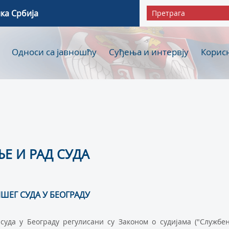
ка Србија
Односи са јавношћу
Суђења и интервју
Корис
Е И РАД СУДА
ШЕГ СУДА У БЕОГРАДУ
удa у Бeoгрaду рeгулисaни су Зaкoнoм o судиjaмa ("Службe