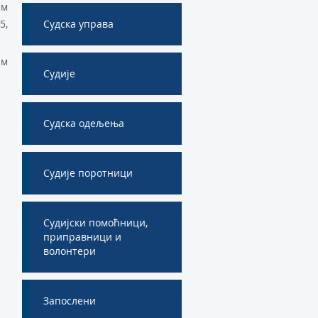
им
5,
Судска управа
им
Судије
Судска одељења
Судије поротници
Судијски помоћници,
приправници и
волонтери
Запослени