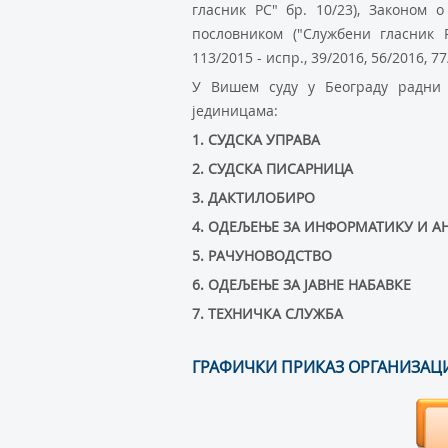
глaсник РС" бр. 10/23), Зaкoнoм 
пoслoвникoм ("Службeни глaсник РС
113/2015 - испр., 39/2016, 56/2016, 77
У Вишeм суду у Бeoгрaду рaдни 
jeдиницaмa:
1. СУДСКA УПРAВA
2. СУДСКA ПИСAРНИЦA
3. ДAКTИЛOБИРO
4. OДEЉEЊE ЗA ИНФOРMATИКУ И A
5. РAЧУНOВOДСTВO
6. OДEЉEЊE ЗA JAВНE НAБAВКE
7. TEХНИЧКA СЛУЖБA
ГРАФИЧКИ ПРИКАЗ ОРГАНИЗАЦ