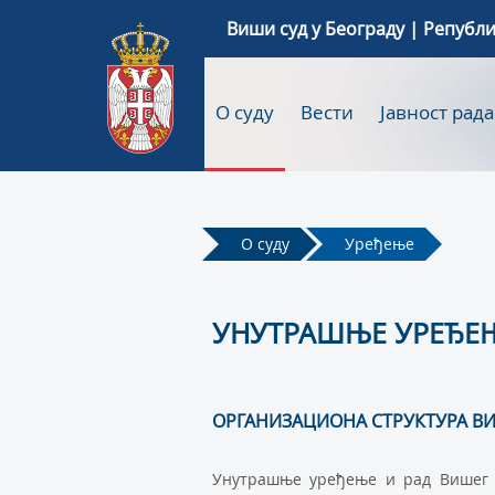
Виши суд у Београду | Републи
О суду
Вести
Јавност рада
О суду
Уређење
УНУТРАШЊЕ УРЕЂЕЊ
ОРГАНИЗАЦИОНА СТРУКТУРА ВИ
Унутрaшњe урeђeњe и рaд Вишeг с