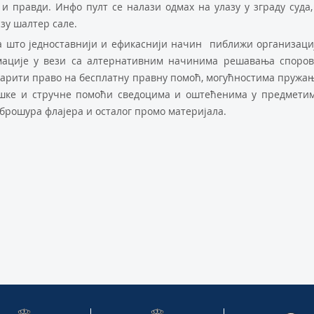
и правди. Инфо пулт се налази одмах на улазу у зграду суда,
зу шалтер сале.
а што једноставнији и ефикаснији начин пиближи организаци
мације у вези са алтернативним начинима решавања споров
тварити право на бесплатну правну помоћ, могућностима пружа
шке и стручне помоћи сведоцима и оштећенима у предмети
у брошура флајера и осталог промо материјала.