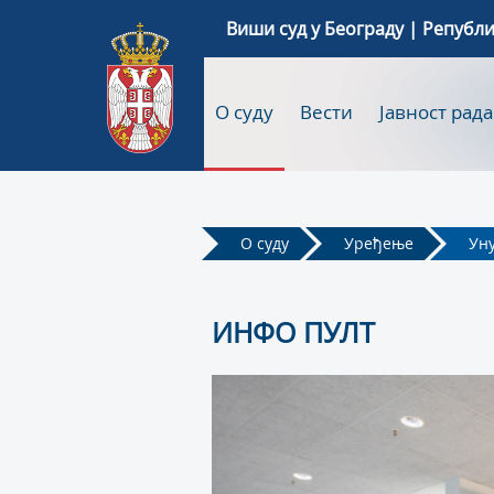
Виши суд у Београду | Републи
О суду
Вести
Јавност рада
О суду
Уређење
Ун
ИНФО ПУЛТ