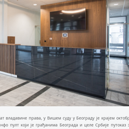
т владавине права, у Вишем суду у Београду је крајем октоб
нфо пулт који је грађанима Београда и целе Србије путоказ 