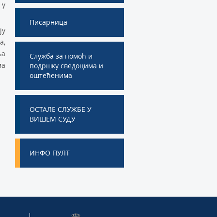
 у
Писарница
ју
а,
ња
Служба за помоћ и
ма
подршку сведоцима и
оштећенима
ОСТАЛЕ СЛУЖБЕ У
ВИШЕМ СУДУ
ИНФО ПУЛТ