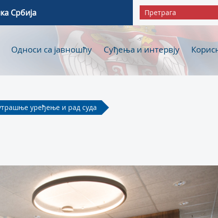
ка Србија
Односи са јавношћу
Суђења и интервју
Корис
утрашње уређење и рад суда