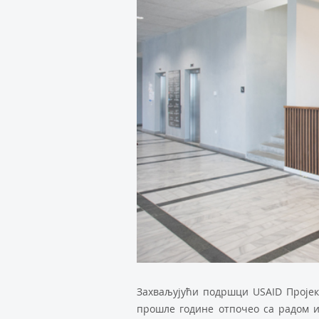
Захваљујући подршци USAID Пројека
прошле године отпочео са радом и