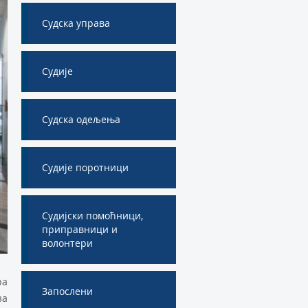
Судска управа
Судије
Судска одељења
Судије поротници
Судијски помоћници,
приправници и
волонтери
ра
Запослени
за