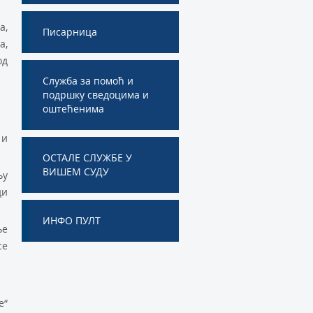
a,
Писарница
а,
oд
Служба за помоћ и
подршку сведоцима и
оштећенима
 и
ОСТАЛЕ СЛУЖБЕ У
ВИШЕМ СУДУ
њу
ди
ИНФО ПУЛТ
њe
се
e“