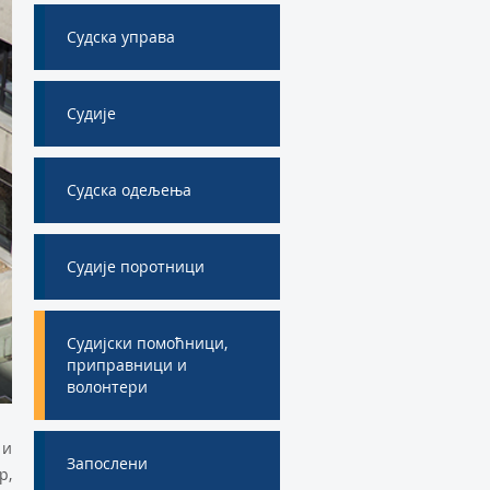
Судска управа
Судије
Судска одељења
Судије поротници
Судијски помоћници,
приправници и
волонтери
 и
Запослени
р,