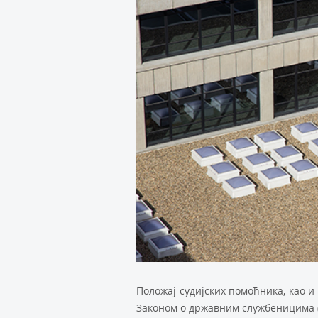
Положај судијских помоћника, као и 
Законом о државним службеницима („С