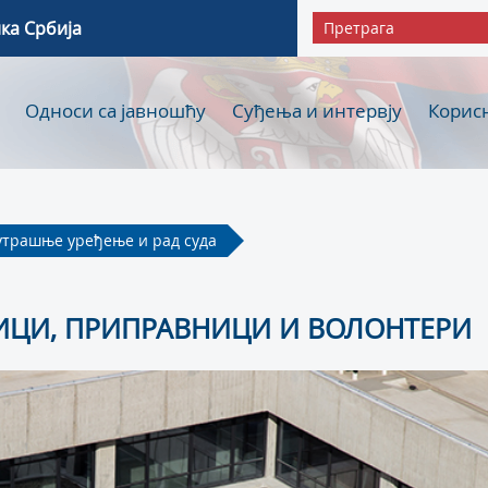
ка Србија
Односи са јавношћу
Суђења и интервју
Корис
утрашње уређење и рад суда
ИЦИ, ПРИПРАВНИЦИ И ВОЛОНТЕРИ