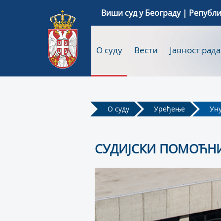
Виши суд у Београду | Републи
О суду
Вести
Јавност рада
О суду
Уређење
Ун
СУДИЈСКИ ПОМОЋН