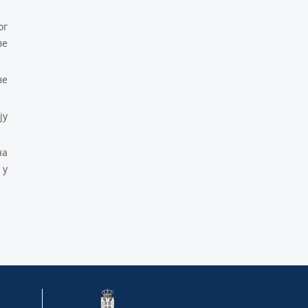
oг
вe
вe
jу
нa
 у