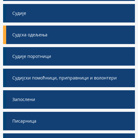
Судије
Судска одељења
Судије поротници
Судијски помоћници, приправници и волонтери
Запослени
Писарница