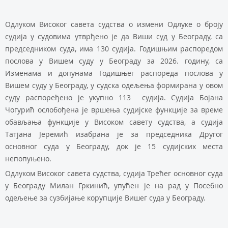
Одлуком Високог савета судства о измени Одлуке о броју
судија у судовима утврђено је да Виши суд у Београду, са
председником суда, има 130 судија. Годишњим распоредом
послова у Вишем суду у Београду за 2026. годину, са
Изменама и допунама Годишњег распореда послова у
Вишем суду у Београду, у судска одељења формирана у овом
суду распоређено је укупно 113 судија. Судија Бојана
Чогурић ослобођена је вршења судијске функције за време
обављања функције у Високом савету судства, а судија
Татјана Јеремић изабрана је за председника Другог
основног суда у Београду, док је 15 судијских места
непопуњено.
Одлуком Високог савета судства, судија Трећег основног суда
у Београду Милан Гркинић, упућен је на рад у Посебно
одељење за сузбијање корупције Вишег суда у Београду.